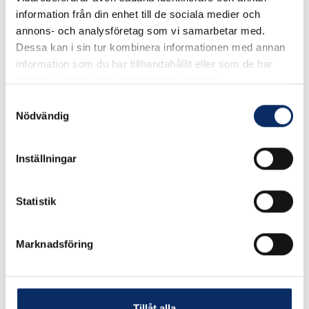
Välj
Längd
information från din enhet till de sociala medier och
annons- och analysföretag som vi samarbetar med.
Välj Längd
Dessa kan i sin tur kombinera informationen med annan
information som du har tillhandahållit eller som de har
samlat in när du har använt deras tjänster.
46kr
Samtyckesval
Antal
Nödvändig
remove
add
Lägg i varukorg
Inställningar
expand_more
Produktinformation
Statistik
Marknadsföring
Liknande produkter
Tillåt alla