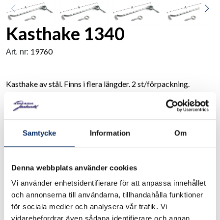
Kasthake 1340
19760
Art. nr:
Kasthake av stål. Finns i flera längder. 2 st/förpackning.
125 och 150 mm 1 st/förp
Se måttskiss under produktinformation
Samtycke
Information
Om
I lager
Denna webbplats använder cookies
Välj
Ytbehandling
Vi använder enhetsidentifierare för att anpassa innehållet
Välj Ytbehandling
och annonserna till användarna, tillhandahålla funktioner
för sociala medier och analysera vår trafik. Vi
vidarebefordrar även sådana identifierare och annan