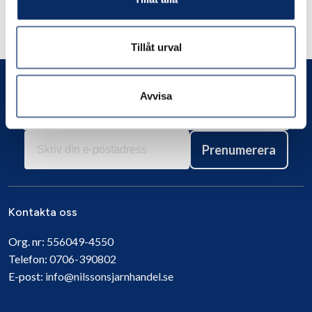
Andra har även tittat på
Tillåt urval
Avvisa
Prenumerera
Kontakta oss
Org. nr:
556049-4550
Telefon:
0706-390802
E-post:
info@nilssonsjarnhandel.se