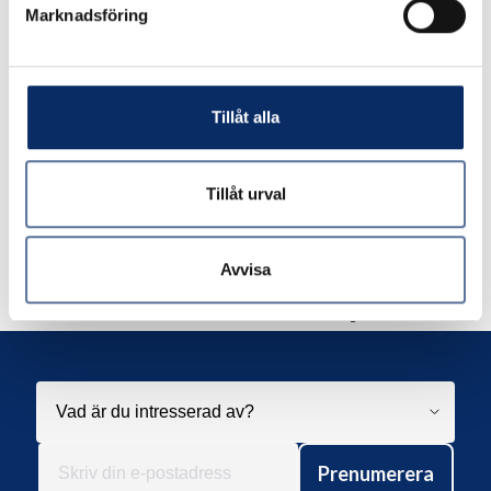
Marknadsföring
expand_more
Produktinformation
Tillåt alla
Tillåt urval
Liknande produkter
Avvisa
Andra har även tittat på
Prenumerera