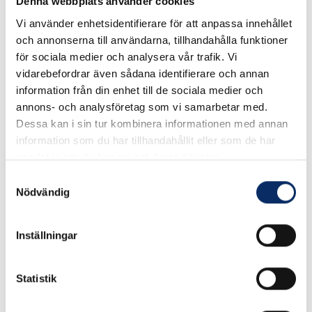
Denna webbplats använder cookies
24877
Art. nr:
Vi använder enhetsidentifierare för att anpassa innehållet
och annonserna till användarna, tillhandahålla funktioner
för sociala medier och analysera vår trafik. Vi
Skylt av mässing.
vidarebefordrar även sådana identifierare och annan
information från din enhet till de sociala medier och
.
Se måttskiss under produktinformation
annons- och analysföretag som vi samarbetar med.
Dessa kan i sin tur kombinera informationen med annan
I lager
information som du har tillhandahållit eller som de har
samlat in när du har använt deras tjänster.
Välj
Modell
Samtyckesval
Välj Modell
Nödvändig
Inställningar
245kr
Antal
Statistik
remove
add
Lägg i varukorg