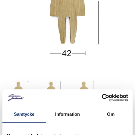
Samtycke
Information
Om
WC-skylt Dam, Herr,
Handikapp 306