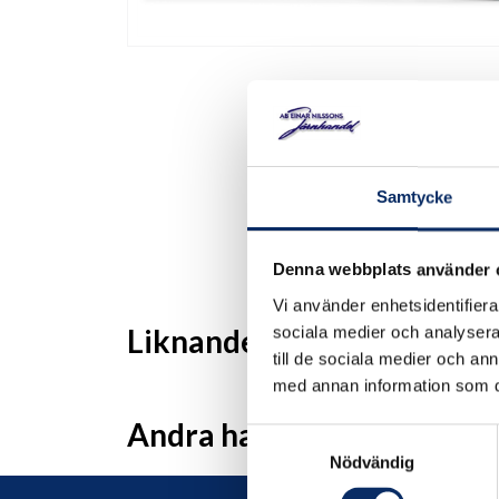
Samtycke
Denna webbplats använder 
Vi använder enhetsidentifierar
Liknande produkter
sociala medier och analysera 
till de sociala medier och a
med annan information som du 
Andra har även tittat på
Samtyckesval
Nödvändig