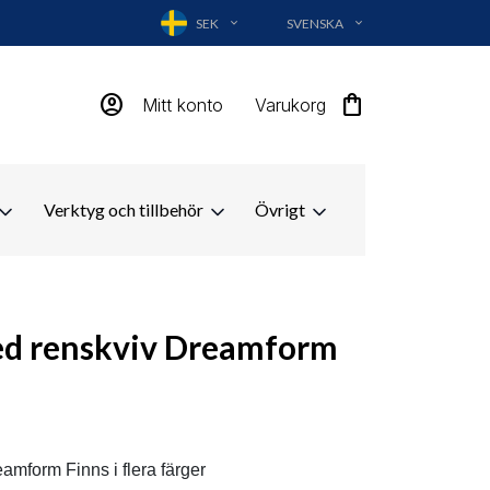
SEK
SVENSKA
EXPAND_MORE
EXPAND_MORE
account_circle
shopping_bag
Mitt konto
Varukorg
Verktyg och tillbehör
Övrigt
ed renskviv Dreamform
amform Finns i flera färger