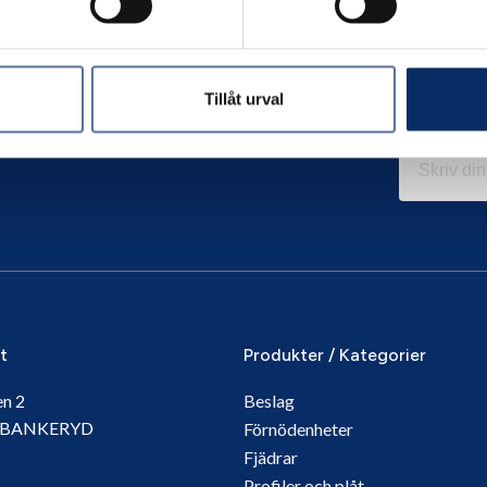
Tillåt urval
it
Produkter / Kategorier
en 2
Beslag
5 BANKERYD
Förnödenheter
Fjädrar
Profiler och plåt