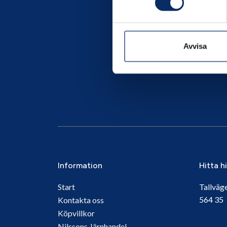
Avvisa
Information
Hitta h
Start
Tallväg
564 3
Kontakta oss
Köpvillkor
Nilssons Järnhandel