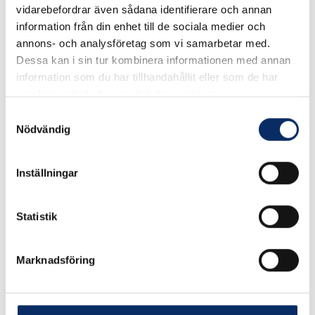
I lager
vidarebefordrar även sådana identifierare och annan
Välj
Storlek
information från din enhet till de sociala medier och
annons- och analysföretag som vi samarbetar med.
Välj Storlek
Dessa kan i sin tur kombinera informationen med annan
information som du har tillhandahållit eller som de har
samlat in när du har använt deras tjänster.
Samtyckesval
150kr
Antal
Nödvändig
remove
add
Lägg i varukorg
Inställningar
expand_more
Produktinformation
Statistik
Marknadsföring