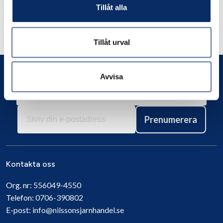
Liknande produkter
Tillåt alla
Andra har även tittat på
Tillåt urval
Avvisa
Prenumerera
Kontakta oss
Org. nr:
556049-4550
Telefon:
0706-390802
E-post:
info@nilssonsjarnhandel.se