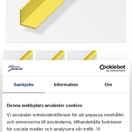
Vinkelprofil i mässing
Samtycke
Information
Om
A20240L
Art. nr:
Denna webbplats använder cookies
Vinkelprofil i mässing Finns i flera storlekar 1 meters längder
Vi använder enhetsidentifierare för att anpassa innehållet
och annonserna till användarna, tillhandahålla funktioner
för sociala medier och analysera vår trafik. Vi