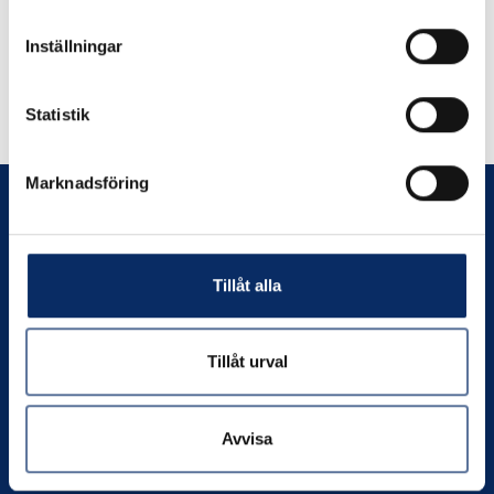
Inställningar
Liknande produkter
Statistik
Andra har även tittat på
Marknadsföring
Tillåt alla
Prenumerera
Tillåt urval
Kontakta oss
Avvisa
Org. nr:
556049-4550
Telefon:
0706-390802