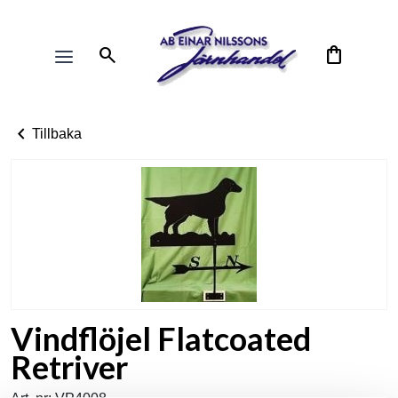
search
shopping_bag
chevron_left
Tillbaka
Vindflöjel Flatcoated
Retriver