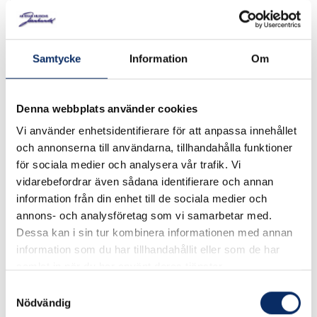
Art. nr: VP4008
Vindflöjel Flatcoated Retriver. Material: Svartlackerad
Samtycke
Information
Om
laserskuren plåt.
Denna webbplats använder cookies
I lager
Vi använder enhetsidentifierare för att anpassa innehållet
599kr
och annonserna till användarna, tillhandahålla funktioner
Antal
för sociala medier och analysera vår trafik. Vi
vidarebefordrar även sådana identifierare och annan
remove
add
Lägg i varukorg
information från din enhet till de sociala medier och
annons- och analysföretag som vi samarbetar med.
Dessa kan i sin tur kombinera informationen med annan
expand_more
Produktinformation
information som du har tillhandahållit eller som de har
samlat in när du har använt deras tjänster.
Samtyckesval
Nödvändig