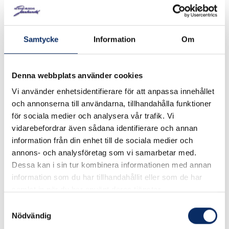
Art. nr: VP4049
Samtycke
Information
Om
Vindflöjel Björn. Material: Svartlackerad laserskuren plåt.
I lager
Denna webbplats använder cookies
Vi använder enhetsidentifierare för att anpassa innehållet
599kr
och annonserna till användarna, tillhandahålla funktioner
Antal
för sociala medier och analysera vår trafik. Vi
remove
add
Lägg i varukorg
vidarebefordrar även sådana identifierare och annan
information från din enhet till de sociala medier och
annons- och analysföretag som vi samarbetar med.
Dessa kan i sin tur kombinera informationen med annan
expand_more
Produktinformation
information som du har tillhandahållit eller som de har
samlat in när du har använt deras tjänster.
Samtyckesval
Nödvändig