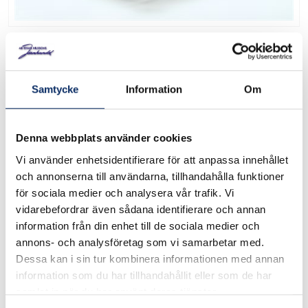
Värmefördelningsset till
KEG 5000
Samtycke
Information
Om
Art. nr: KA5533
Denna webbplats använder cookies
Värmespridningsset, emaljerat. För indirekt och jämn värme
och tillsättande av ex. vätskor och flis för smaksättning.
Vi använder enhetsidentifierare för att anpassa innehållet
Passar med KA5555 Quick Grip KEG handtag. LxBxH:
och annonserna till användarna, tillhandahålla funktioner
40x40x (inkl. handtag) x10cm.
för sociala medier och analysera vår trafik. Vi
vidarebefordrar även sådana identifierare och annan
information från din enhet till de sociala medier och
I lager
annons- och analysföretag som vi samarbetar med.
Dessa kan i sin tur kombinera informationen med annan
799kr
information som du har tillhandahållit eller som de har
Antal
samlat in när du har använt deras tjänster.
remove
add
Lägg i varukorg