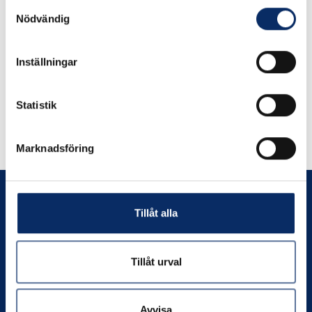
Samtyckesval
Nödvändig
Inställningar
Liknande produkter
Statistik
Andra har även tittat på
Marknadsföring
Tillåt alla
Prenumerera
Tillåt urval
Avvisa