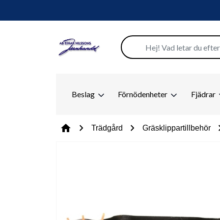
Beslag
Förnödenheter
Fjädrar
chevron_right
chevron_right
chevr
home
Trädgård
Gräsklippartillbehör