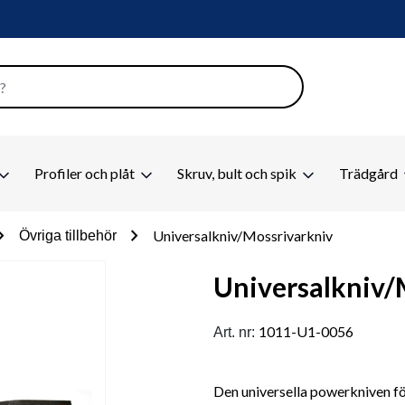
Profiler och plåt
Skruv, bult och spik
Trädgård
on_right
chevron_right
Universalkniv/Mossrivarkniv
Övriga tillbehör
Universalkniv/
1011-U1-0056
Art. nr:
Den universella powerkniven för