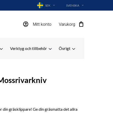
SEK
SVENSKA
EXPAND_MORE
EXPAND_MORE
account_circle
shopping_bag
Mitt konto
Varukorg
Verktyg och tillbehör
Övrigt
Mossrivarkniv
 din gräsklippare! Ge din gräsmatta det allra