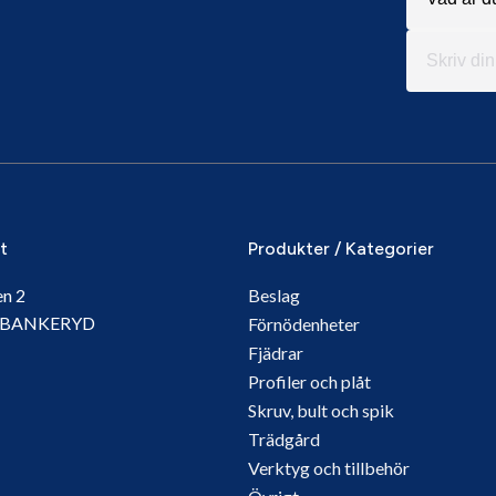
it
Produkter / Kategorier
en 2
Beslag
5 BANKERYD
Förnödenheter
Fjädrar
Profiler och plåt
Skruv, bult och spik
Trädgård
Verktyg och tillbehör