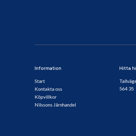
Information
Hitta h
Start
Tallväg
564 3
Kontakta oss
Köpvillkor
Nilssons Järnhandel