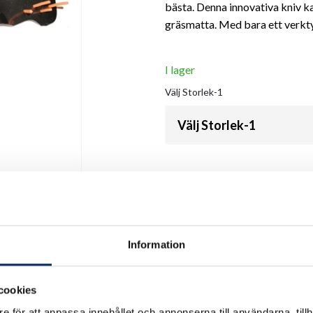
bästa. Denna innovativa kniv ka
gräsmatta. Med bara ett verktyg
I lager
Välj
Storlek-1
Välj Storlek-1
Antal
remove
add
Information
cookies
e för att anpassa innehållet och annonserna till användarna, tillh