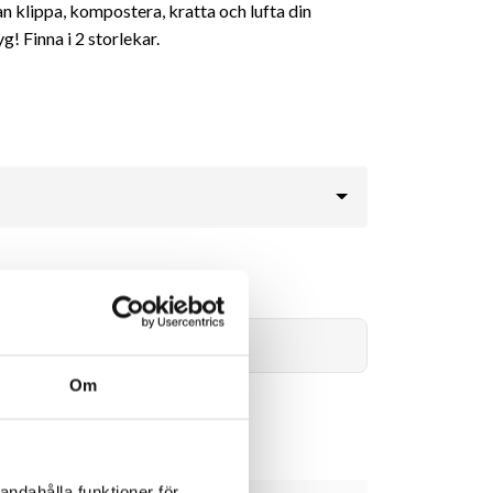
n klippa, kompostera, kratta och lufta din
! Finna i 2 storlekar.
269kr
Lägg i varukorg
Om
andahålla funktioner för