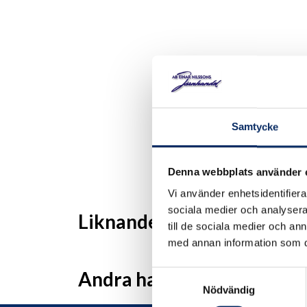
Samtycke
Denna webbplats använder 
Vi använder enhetsidentifierar
sociala medier och analysera 
Liknande produkter
till de sociala medier och a
med annan information som du 
Andra har även tittat på
Samtyckesval
Nödvändig