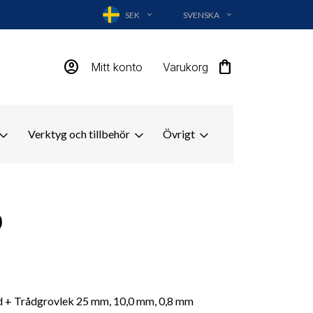
SEK
SVENSKA
EXPAND_MORE
EXPAND_MORE
account_circle
shopping_bag
Mitt konto
Varukorg
Verktyg och tillbehör
Övrigt
0
d + Trådgrovlek 25 mm, 10,0 mm, 0,8 mm