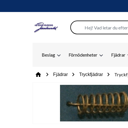
Beslag
Förnödenheter
Fjädrar
chevron_right
chevron_right
chevron_right
home
Tryckf
Fjädrar
Tryckfjädrar