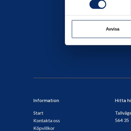
Avvisa
Information
Hitta h
Start
Tallväg
564 3
Kontakta oss
Köpvillkor