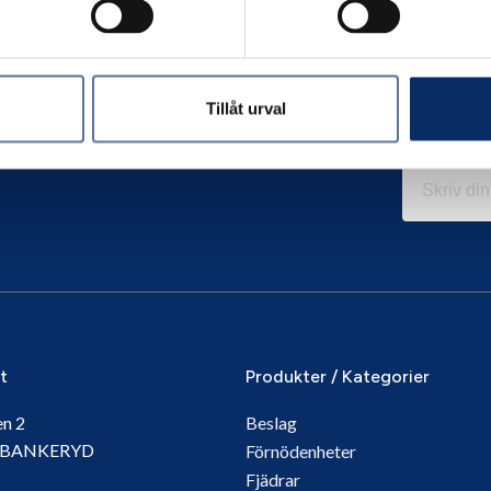
Tillåt urval
it
Produkter / Kategorier
en 2
Beslag
5 BANKERYD
Förnödenheter
Fjädrar