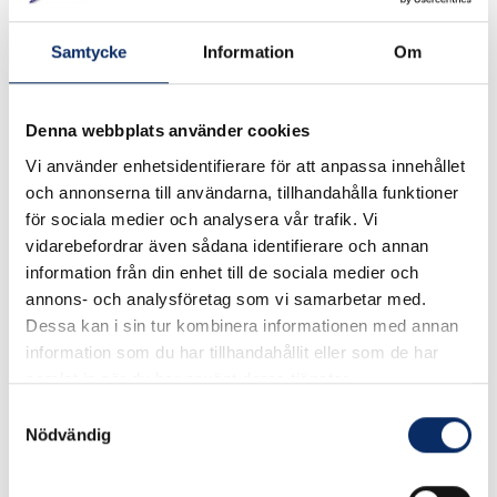
Art. nr: 134
Samtycke
Information
Om
Tryckfjäder 134 Längd + Bredd + Trådgrovlek 40 mm, 17,0
mm, 1,5 mm
Denna webbplats använder cookies
Vi använder enhetsidentifierare för att anpassa innehållet
och annonserna till användarna, tillhandahålla funktioner
I lager
för sociala medier och analysera vår trafik. Vi
vidarebefordrar även sådana identifierare och annan
20kr
Antal
information från din enhet till de sociala medier och
annons- och analysföretag som vi samarbetar med.
remove
add
Lägg i varukorg
Dessa kan i sin tur kombinera informationen med annan
information som du har tillhandahållit eller som de har
samlat in när du har använt deras tjänster.
Samtyckesval
Nödvändig
Liknande produkter