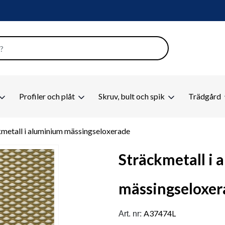
Profiler och plåt
Skruv, bult och spik
Trädgård
kmetall i aluminium mässingseloxerade
Sträckmetall i
mässingseloxer
A37474L
Art. nr: