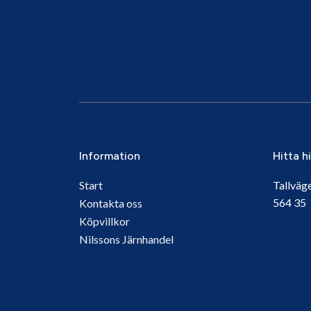
Information
Hitta h
Start
Tallväg
564 3
Kontakta oss
Köpvillkor
Nilssons Järnhandel