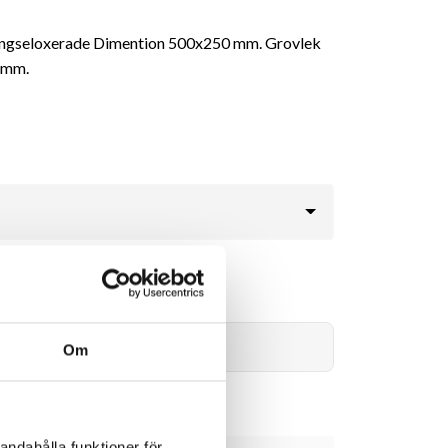
singseloxerade Dimention 500x250 mm. Grovlek
5 mm.
355kr
Lägg i varukorg
Om
andahålla funktioner för