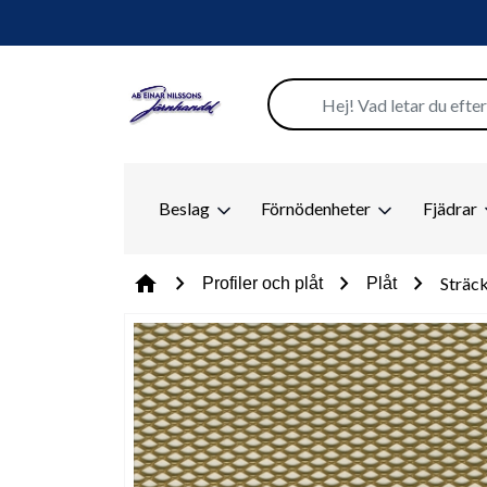
Beslag
Förnödenheter
Fjädrar
chevron_right
chevron_right
chevron_right
home
Sträc
Profiler och plåt
Plåt