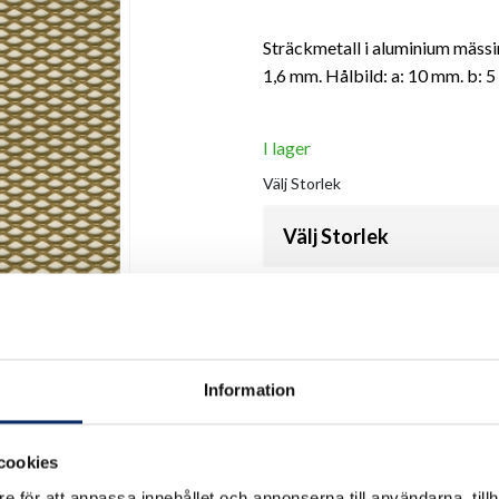
Sträckmetall i aluminium mäs
1,6 mm. Hålbild: a: 10 mm. b: 
I lager
Välj
Storlek
Välj Storlek
Antal
remove
add
Information
cookies
e för att anpassa innehållet och annonserna till användarna, tillh