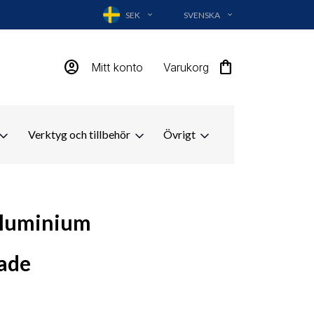
SEK
SVENSKA
EXPAND_MORE
EXPAND_MORE
account_circle
shopping_bag
Mitt konto
Varukorg
Verktyg och tillbehör
Övrigt
 aluminium
ade