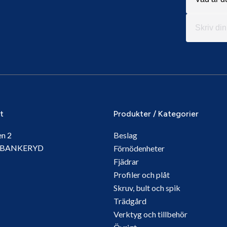
it
Produkter / Kategorier
en 2
Beslag
5 BANKERYD
Förnödenheter
Fjädrar
Profiler och plåt
Skruv, bult och spik
Trädgård
Verktyg och tillbehör