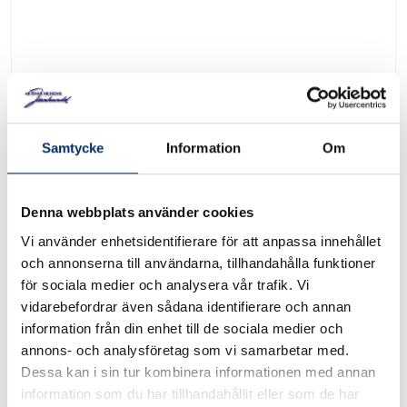
Samtycke
Information
Om
Sticksågsblad för metall
U118A
Denna webbplats använder cookies
Art. nr: 2608631511
Vi använder enhetsidentifierare för att anpassa innehållet
och annonserna till användarna, tillhandahålla funktioner
för sociala medier och analysera vår trafik. Vi
Sticksågsblad U 118 A som sågar igenom tunnplåt (1-3 mm). 3
vidarebefordrar även sådana identifierare och annan
st/förp.
information från din enhet till de sociala medier och
annons- och analysföretag som vi samarbetar med.
I lager
Dessa kan i sin tur kombinera informationen med annan
information som du har tillhandahållit eller som de har