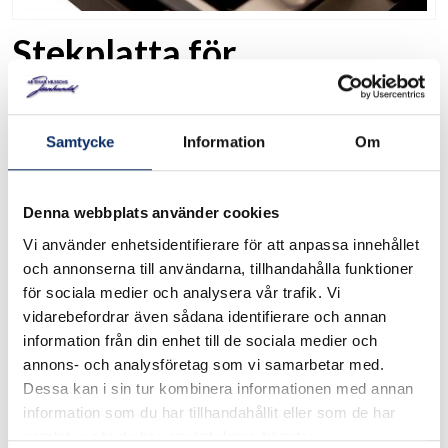
Stekplatta för
sidobrännatre
Art. nr: 11250
Samtycke
Information
Om
Stekplatta i gjutjärn, tvåsidig (räfflad/slät), passar fyrkantinga
sidobrännargaller till Baron, Regal och hImperial. LxBxH: cm.
Denna webbplats använder cookies
Vi använder enhetsidentifierare för att anpassa innehållet
och annonserna till användarna, tillhandahålla funktioner
I lager
för sociala medier och analysera vår trafik. Vi
vidarebefordrar även sådana identifierare och annan
899kr
information från din enhet till de sociala medier och
Antal
annons- och analysföretag som vi samarbetar med.
remove
add
Lägg i varukorg
Dessa kan i sin tur kombinera informationen med annan
information som du har tillhandahållit eller som de har
samlat in när du har använt deras tjänster.