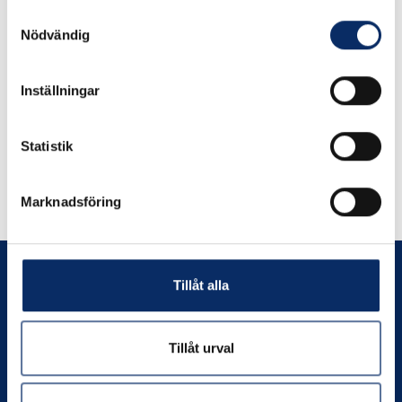
expand_more
Produktinformation
Samtyckesval
Nödvändig
Inställningar
Statistik
Liknande produkter
Marknadsföring
Andra har även tittat på
Tillåt alla
Tillåt urval
Prenumerera