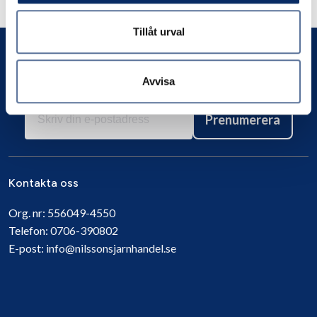
Andra har även tittat på
Tillåt urval
Avvisa
Prenumerera
Kontakta oss
Org. nr:
556049-4550
Telefon:
0706-390802
E-post:
info@nilssonsjarnhandel.se