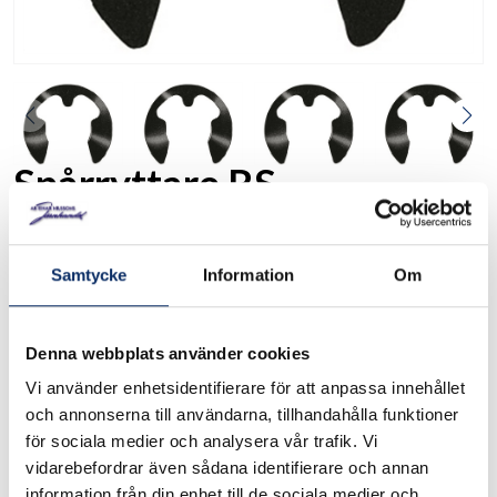
Spårryttare RS
15050
Art. nr:
Samtycke
Information
Om
Tillverkas i fjäderstål Spårryttare för axlar Används inom
finmekanik och elektronikindustrin Hårdhet 47 till 54 HRC
Fosfaterade Finns i många storlekar Förpackning: 10 st
Denna webbplats använder cookies
Vi använder enhetsidentifierare för att anpassa innehållet
och annonserna till användarna, tillhandahålla funktioner
I lager
för sociala medier och analysera vår trafik. Vi
Välj
Storlek
vidarebefordrar även sådana identifierare och annan
information från din enhet till de sociala medier och