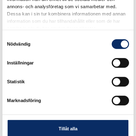
Välj Storlek
annons- och analysföretag som vi samarbetar med.
Dessa kan i sin tur kombinera informationen med annan
information som du har tillhandahållit eller som de har
samlat in när du har använt deras tjänster.
20kr
Antal
Samtyckesval
Nödvändig
remove
add
Lägg i varukorg
Inställningar
expand_more
Produktinformation
Statistik
Marknadsföring
Liknande produkter
Tillåt alla