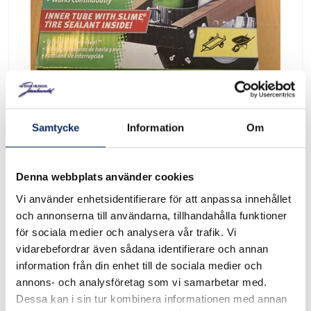
Samtycke
Information
Om
Slime däckrenovering
Denna webbplats använder cookies
Vi använder enhetsidentifierare för att anpassa innehållet
Art. nr: ORSTB406
och annonserna till användarna, tillhandahålla funktioner
för sociala medier och analysera vår trafik. Vi
vidarebefordrar även sådana identifierare och annan
Slime däckrenovering Däckrenoveringssats till skottkärrehjul
information från din enhet till de sociala medier och
6" Slang ingår Reparera med slime, det håller i evighet
annons- och analysföretag som vi samarbetar med.
Dessa kan i sin tur kombinera informationen med annan