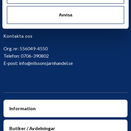
Prenumerera
Avvisa
Kontakta oss
Org. nr:
556049-4550
Telefon:
0706-390802
E-post:
info@nilssonsjarnhandel.se
Information
Butiker / Avdelningar