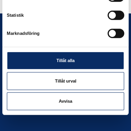
Andra har även tittat på
Statistik
Marknadsföring
Prenumerera
Tillåt alla
Kontakta oss
Tillåt urval
Org. nr:
556049-4550
Telefon:
0706-390802
Avvisa
E-post:
info@nilssonsjarnhandel.se