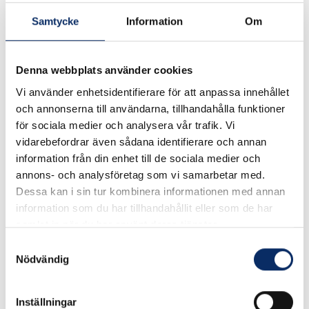
Art. nr: PH6604
Samtycke
Information
Om
Skaft för motorsågsfilar Passar alla motorsåfsfilar
Denna webbplats använder cookies
Vi använder enhetsidentifierare för att anpassa innehållet
I lager
och annonserna till användarna, tillhandahålla funktioner
för sociala medier och analysera vår trafik. Vi
39kr
vidarebefordrar även sådana identifierare och annan
Antal
information från din enhet till de sociala medier och
remove
add
Lägg i varukorg
annons- och analysföretag som vi samarbetar med.
Dessa kan i sin tur kombinera informationen med annan
information som du har tillhandahållit eller som de har
samlat in när du har använt deras tjänster.
Samtyckesval
Nödvändig
Liknande produkter
Inställningar