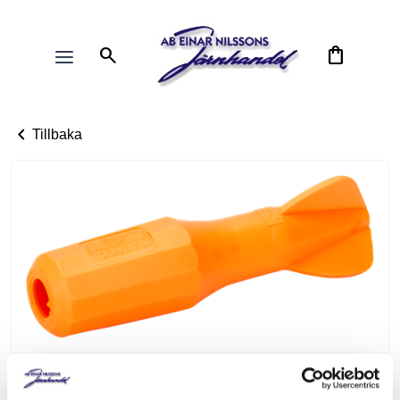
search
shopping_bag
chevron_left
Tillbaka
Skaft för motorsågsfilar