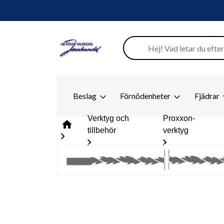
Beslag
Förnödenheter
Fjädrar
Verktyg och
Proxxon-
home
tillbehör
verktyg
chevron_right
chevron_right
chevron_right
c