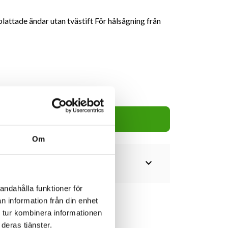
attade ändar utan tvästift För hålsågning från
85kr
Lägg i varukorg
Om
expand_more
andahålla funktioner för
n information från din enhet
 tur kombinera informationen
deras tjänster.