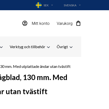
SEK
SVENSKA
EXPAND_MORE
EXPAND_MORE
account_circle
shopping_bag
Mitt konto
Varukorg
Verktyg och tillbehör
Övrigt
30 mm. Med utplattade ändar utan tvästift
ågblad, 130 mm. Med
r utan tvästift