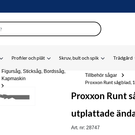
Profiler och plåt
Skruv, bult och spik
Trädgård
Figursåg, Sticksåg, Bordssåg,
chevron_right
Tillbehör sågar
Kapmaskin
Proxxon Runt sågblad, 1
hevron_right
Proxxon Runt s
utplattade ända
Art. nr: 28747