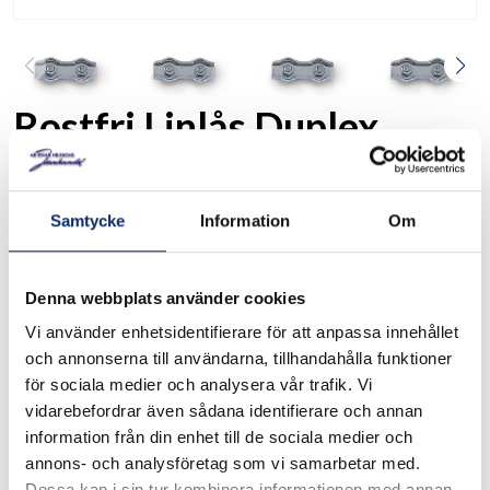
Rostfri Linlås Duplex
17105033
Art. nr:
Samtycke
Information
Om
Rostfri Linlås Duplex Finns i flera storlekar
Denna webbplats använder cookies
I lager
Vi använder enhetsidentifierare för att anpassa innehållet
Välj
Storlek
och annonserna till användarna, tillhandahålla funktioner
för sociala medier och analysera vår trafik. Vi
Välj Storlek
vidarebefordrar även sådana identifierare och annan
information från din enhet till de sociala medier och
annons- och analysföretag som vi samarbetar med.
65kr
Dessa kan i sin tur kombinera informationen med annan