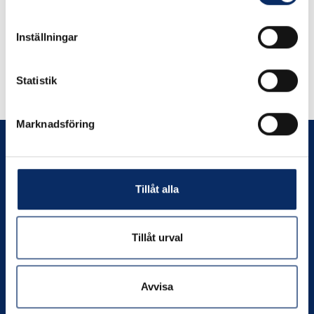
Inställningar
Liknande produkter
Statistik
Andra har även tittat på
Marknadsföring
Tillåt alla
Prenumerera
Tillåt urval
Kontakta oss
Avvisa
Org. nr:
556049-4550