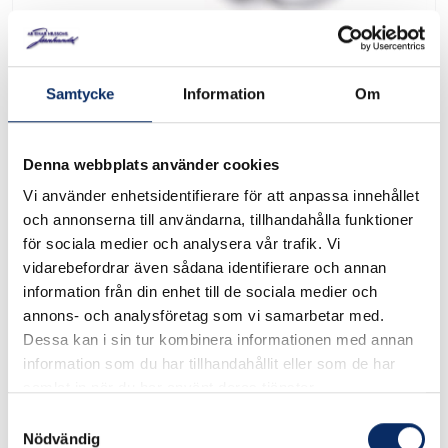
Röklåda Imperial
Samtycke
Information
Om
Art. nr: 60190
Denna webbplats använder cookies
Röklåda i rostfritt stål, 2st fack för vätska och flis, passar på
Vi använder enhetsidentifierare för att anpassa innehållet
Flav-R-Wave. LxBxH: 35x11x4cm
och annonserna till användarna, tillhandahålla funktioner
för sociala medier och analysera vår trafik. Vi
vidarebefordrar även sådana identifierare och annan
I lager
information från din enhet till de sociala medier och
annons- och analysföretag som vi samarbetar med.
499kr
Antal
Dessa kan i sin tur kombinera informationen med annan
information som du har tillhandahållit eller som de har
remove
add
Lägg i varukorg
samlat in när du har använt deras tjänster.
Samtyckesval
Nödvändig