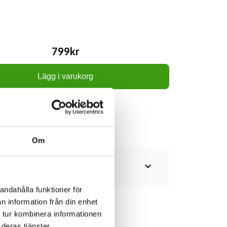
799kr
Lägg i varukorg
Om
expand_more
andahålla funktioner för
n information från din enhet
 tur kombinera informationen
deras tjänster.