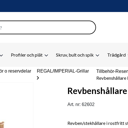
Profiler och plåt
Skruv, bult och spik
Trädgård
hör o reservdelar
REGAL/IMPERIAL-Grillar
Tillbehör-Reser
chevron_right
Revbenshållare 
Revbenshållare
Art. nr: 62602
Revben/stekhållare i rostfritt