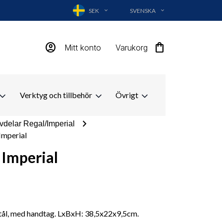
SEK
SVENSKA
EXPAND_MORE
EXPAND_MORE
account_circle
shopping_bag
Mitt konto
Varukorg
Verktyg och tillbehör
Övrigt
chevron_right
vdelar Regal/Imperial
Imperial
 Imperial
 stål, med handtag. LxBxH: 38,5x22x9,5cm.