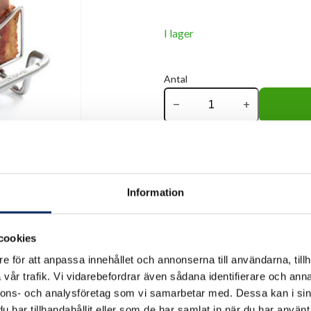
I lager
Antal
remove
add
Information
cookies
e för att anpassa innehållet och annonserna till användarna, tillh
vår trafik. Vi vidarebefordrar även sådana identifierare och anna
nnons- och analysföretag som vi samarbetar med. Dessa kan i sin
har tillhandahållit eller som de har samlat in när du har använt 