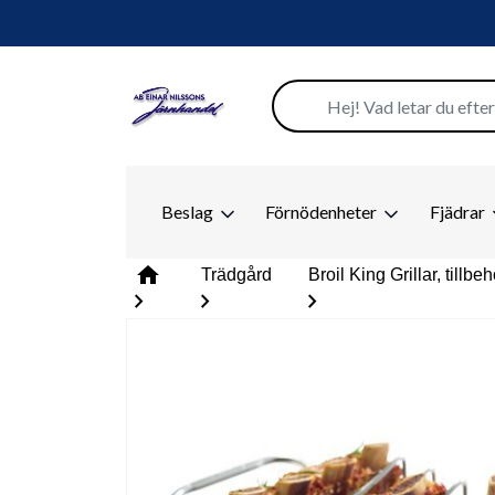
Beslag
Förnödenheter
Fjädrar
home
Trädgård
Broil King Grillar, tillbe
chevron_right
chevron_right
chevron_right