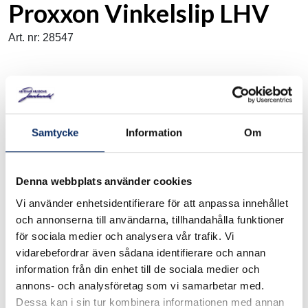
Proxxon Vinkelslip LHV
Art. nr: 28547
För bearbetning av stål, NE-metall (icke järnmetall), glas,
keramik, plast och trä. För kapning, gradning, slipning,
polering, finslipning, polering, finpolering och grovformning av
Samtycke
Information
Om
trä. Högkvalitativ, välbalanserad, tystgående DC-
specialmotor med lång livslängd. Med stabil framdel av
aluminium gjutgods och hölje av glasfiberstärkt polyamid.
Denna webbplats använder cookies
Komplett med slipskivor av ädelkorund (K 60), lamellslipskiva
(K 100) och kapskiva (vävförstärkt). Förvaras i rymlig och
Vi använder enhetsidentifierare för att anpassa innehållet
stabil väska.
och annonserna till användarna, tillhandahålla funktioner
för sociala medier och analysera vår trafik. Vi
vidarebefordrar även sådana identifierare och annan
I lager
information från din enhet till de sociala medier och
annons- och analysföretag som vi samarbetar med.
1,570kr
Dessa kan i sin tur kombinera informationen med annan