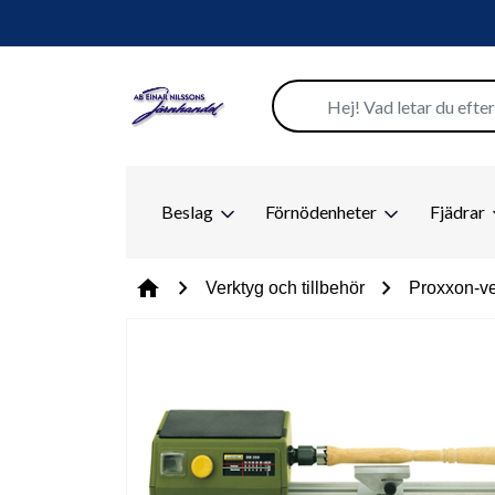
Beslag
Förnödenheter
Fjädrar
chevron_right
chevron_right
home
Verktyg och tillbehör
Proxxon-ve