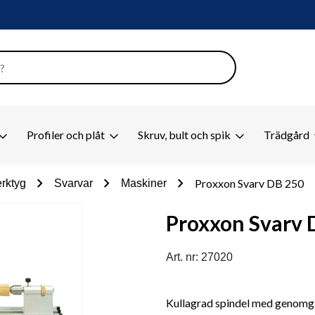
Profiler och plåt
Skruv, bult och spik
Trädgård
chevron_right
chevron_right
chevron_right
Proxxon Svarv DB 250
rktyg
Svarvar
Maskiner
Proxxon Svarv 
Art. nr: 27020
Kullagrad spindel med genomgå