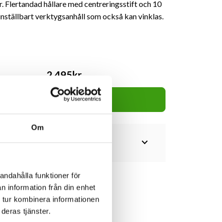
er. Flertandad hållare med centreringsstift och 10
 inställbart verktygsanhåll som också kan vinklas.
2,495kr
Lägg i varukorg
Om
expand_more
andahålla funktioner för
n information från din enhet
 tur kombinera informationen
deras tjänster.