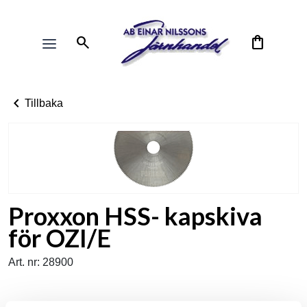
search
shopping_bag
chevron_left
Tillbaka
Proxxon HSS- kapskiva
för OZI/E
Art. nr: 28900
Idealisk för kapning där en normal sågklinga inte kommer åt.