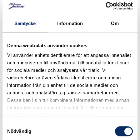
Kapar metall, trä, plaster, gips och många andra material.
Urspårningen av cirkelformen möjliggör noggranna arbeten
ända in i hörn. Diameter: ø 65 mm, 160 tänder.
Samtycke
Information
Om
I lager
Denna webbplats använder cookies
Vi använder enhetsidentifierare för att anpassa innehållet
195kr
och annonserna till användarna, tillhandahålla funktioner
Antal
för sociala medier och analysera vår trafik. Vi
remove
add
Lägg i varukorg
vidarebefordrar även sådana identifierare och annan
information från din enhet till de sociala medier och
annons- och analysföretag som vi samarbetar med.
Dessa kan i sin tur kombinera informationen med annan
expand_more
Produktinformation
information som du har tillhandahållit eller som de har
samlat in när du har använt deras tjänster.
Samtyckesval
Nödvändig