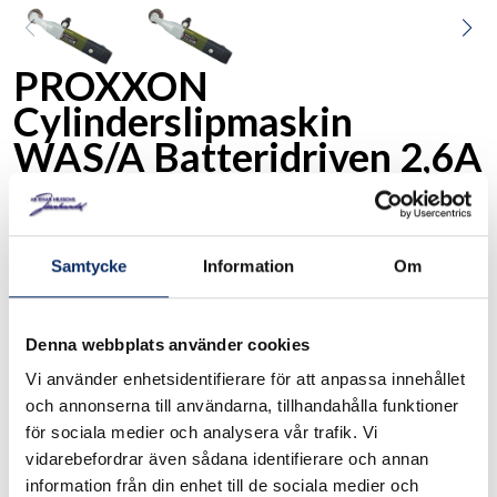
PROXXON
Cylinderslipmaskin
WAS/A Batteridriven 2,6A
29825
Art. nr:
Samtycke
Information
Om
Proxxon Batteridriven cylindeerslipmaskin WAS/A 10,8 V
2,6A Finns i två varianter, komplett med batteri och laddare
samt plastlåda. eller basic utan batteri och laddare
Denna webbplats använder cookies
Vi använder enhetsidentifierare för att anpassa innehållet
I lager
och annonserna till användarna, tillhandahålla funktioner
för sociala medier och analysera vår trafik. Vi
Välj
Modell
vidarebefordrar även sådana identifierare och annan
Välj Modell
information från din enhet till de sociala medier och