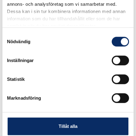
annons- och analysföretag som vi samarbetar med.
Dessa kan i sin tur kombinera informationen med annan
information som du har tillhandahållit eller som de har
2,995kr
samlat in när du har använt deras tjänster.
Antal
Samtyckesval
remove
add
Lägg i varukorg
Nödvändig
Inställningar
expand_more
Produktinformation
Statistik
Marknadsföring
Liknande produkter
Tillåt alla
Andra har även tittat på