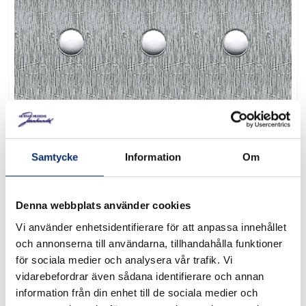
Plåt alumonium med
runda hål
Samtycke
Information
Om
Art. nr: A37804L
Denna webbplats använder cookies
Plåt alumonium med hål Dimention 500x250 mm Grovlek 1,5
Vi använder enhetsidentifierare för att anpassa innehållet
mm Håldiameter 4,5 mm Hålavstånd 15 mm cc
och annonserna till användarna, tillhandahålla funktioner
för sociala medier och analysera vår trafik. Vi
Skis
vidarebefordrar även sådana identifierare och annan
information från din enhet till de sociala medier och