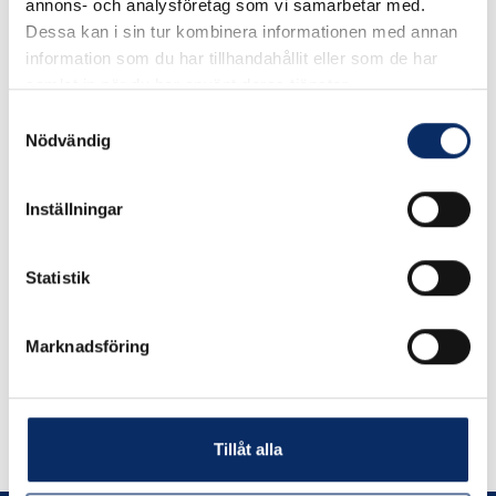
I lager
annons- och analysföretag som vi samarbetar med.
Dessa kan i sin tur kombinera informationen med annan
information som du har tillhandahållit eller som de har
470kr
Antal
samlat in när du har använt deras tjänster.
remove
add
Lägg i varukorg
Samtyckesval
Nödvändig
expand_more
Inställningar
Produktinformation
Statistik
Marknadsföring
Liknande produkter
Tillåt alla
Andra har även tittat på