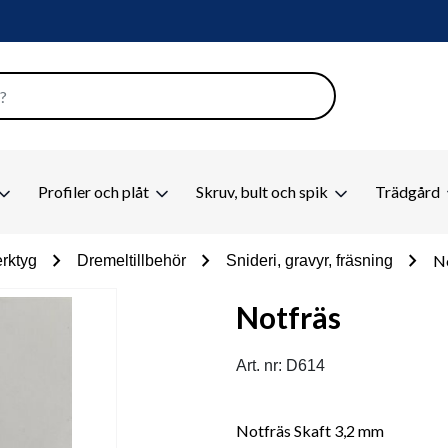
Profiler och plåt
Skruv, bult och spik
Trädgård
chevron_right
chevron_right
chevron_right
N
rktyg
Dremeltillbehör
Snideri, gravyr, fräsning
Notfräs
Art. nr: D614
Notfräs Skaft 3,2 mm