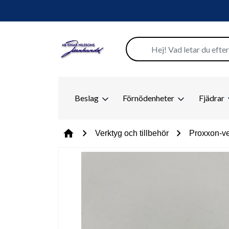
Beslag
Förnödenheter
Fjädrar
chevron_right
chevron_right
home
Verktyg och tillbehör
Proxxon-ve