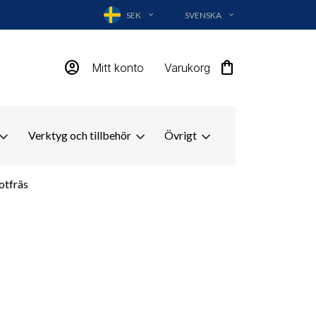
SEK
SVENSKA
EXPAND_MORE
EXPAND_MORE
account_circle
shopping_bag
Mitt konto
Varukorg
Verktyg och tillbehör
Övrigt
otfräs