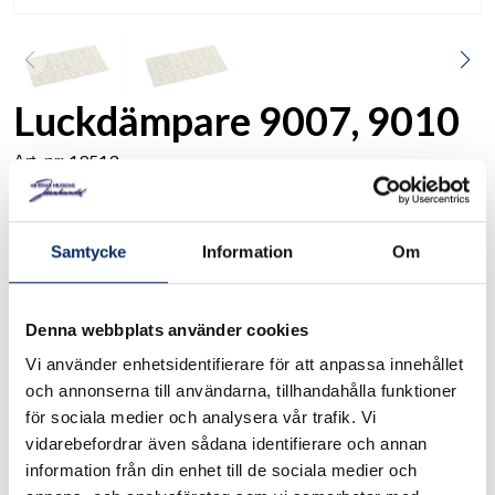
Luckdämpare 9007, 9010
19513
Art. nr:
Luckdämpare av plast, självhäftande
Samtycke
Information
Om
8x2,2 mm 50 st/förp.
10x3 mm 100 st/förp.
Denna webbplats använder cookies
Vi använder enhetsidentifierare för att anpassa innehållet
I lager
och annonserna till användarna, tillhandahålla funktioner
Välj
Storlek
för sociala medier och analysera vår trafik. Vi
vidarebefordrar även sådana identifierare och annan
Välj Storlek
information från din enhet till de sociala medier och