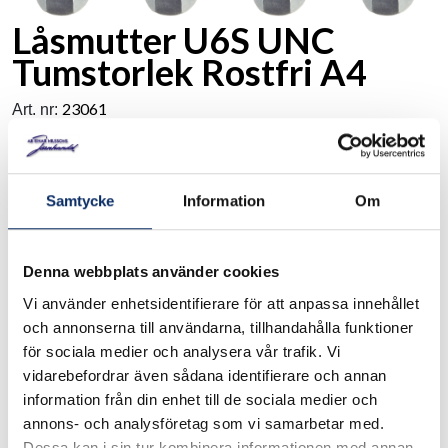
Låsmutter U6S UNC
Tumstorlek Rostfri A4
23061
Art. nr:
Låsmutter U6S, UNC Material: Rostfritt stål, polerad
Ytbehandling: Rostfri polerad Storlek: 6/32"-1/2" Pris per
Samtycke
Information
Om
styck.
Denna webbplats använder cookies
I lager
Vi använder enhetsidentifierare för att anpassa innehållet
Välj
Storlek
och annonserna till användarna, tillhandahålla funktioner
för sociala medier och analysera vår trafik. Vi
Välj Storlek
vidarebefordrar även sådana identifierare och annan
information från din enhet till de sociala medier och
annons- och analysföretag som vi samarbetar med.
Dessa kan i sin tur kombinera informationen med annan