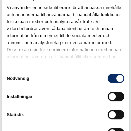
Vi använder enhetsidentifierare för att anpassa innehållet
Långskylt av pressad mässingsplåt. Levereras med träskruv.
och annonserna till användarna, tillhandahålla funktioner
Passar till dörrtjocklek 38-42 mm.
för sociala medier och analysera vår trafik. Vi
vidarebefordrar även sådana identifierare och annan
Se måttskiss under produktinformation.
information från din enhet till de sociala medier och
annons- och analysföretag som vi samarbetar med.
Dessa kan i sin tur kombinera informationen med annan
I lager
information som du har tillhandahållit eller som de har
Välj
Ytbehandling
samlat in när du har använt deras tjänster.
Samtyckesval
Välj Ytbehandling
Nödvändig
Inställningar
250kr
Antal
remove
add
Lägg i varukorg
Statistik