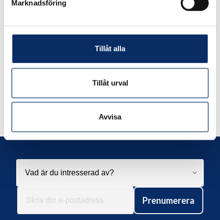
Marknadsföring
expand_more
Produktinformation
Tillåt alla
Tillåt urval
Liknande produkter
Avvisa
Andra har även tittat på
Prenumerera