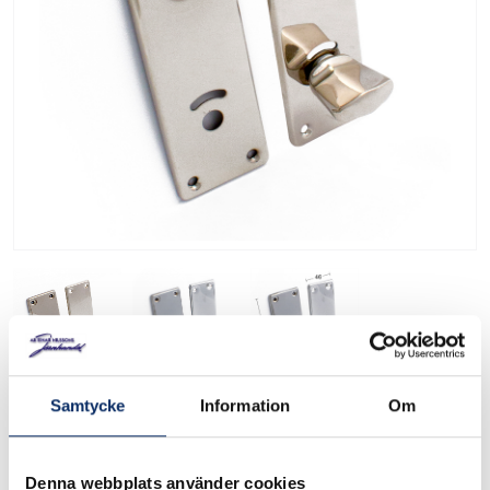
Samtycke
Information
Om
Långskylt-WC 65
3178
Art. nr:
Denna webbplats använder cookies