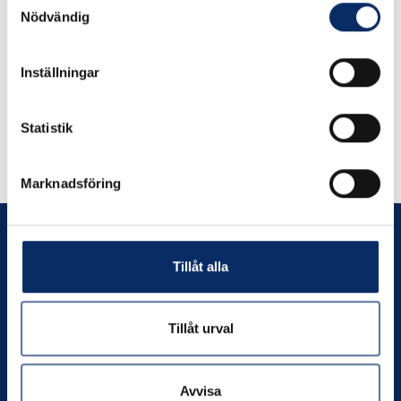
Nödvändig
Inställningar
Liknande produkter
Statistik
Andra har även tittat på
Marknadsföring
Tillåt alla
Prenumerera
Tillåt urval
Avvisa
Kontakta oss