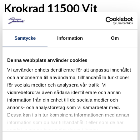
Krokrad 11500 Vit
Art. nr: 434855
Samtycke
Information
Om
Krokrad av stål. Utsprång 62 mm.
Se måttskiss under produktinformation.
Denna webbplats använder cookies
Vi använder enhetsidentifierare för att anpassa innehållet
I lager
och annonserna till användarna, tillhandahålla funktioner
för sociala medier och analysera vår trafik. Vi
151kr
vidarebefordrar även sådana identifierare och annan
Antal
information från din enhet till de sociala medier och
remove
add
Lägg i varukorg
annons- och analysföretag som vi samarbetar med.
Dessa kan i sin tur kombinera informationen med annan
information som du har tillhandahållit eller som de har
samlat in när du har använt deras tjänster.
expand_more
Produktinformation
Samtyckesval