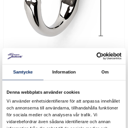
Krok 96
Samtycke
Information
Om
Art. nr: 30643
Denna webbplats använder cookies
Vi använder enhetsidentifierare för att anpassa innehållet
Krok av zink/zamak. Utsprång 42 mm. Förnicklad 2
och annonserna till användarna, tillhandahålla funktioner
st/förpackning.
för sociala medier och analysera vår trafik. Vi
vidarebefordrar även sådana identifierare och annan
.
Se måttskiss under produktinformation