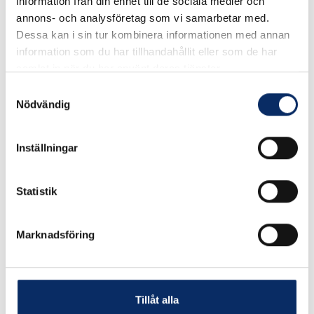
information från din enhet till de sociala medier och
annons- och analysföretag som vi samarbetar med.
I lager
Dessa kan i sin tur kombinera informationen med annan
information som du har tillhandahållit eller som de har
160kr
samlat in när du har använt deras tjänster.
Antal
Samtyckesval
remove
add
Nödvändig
Lägg i varukorg
Inställningar
expand_more
Produktinformation
Statistik
Marknadsföring
Liknande produkter
Tillåt alla