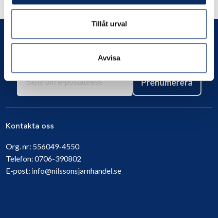
Andra har även tittat på
Tillåt urval
Avvisa
Prenumerera
Kontakta oss
Org. nr:
556049-4550
Telefon:
0706-390802
E-post:
info@nilssonsjarnhandel.se