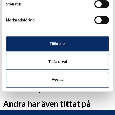
Statistik
Marknadsföring
Krok 82
Tillåt alla
230kr
exkl. moms: 184kr
Tillåt urval
Avvisa
Liknande produkter
Andra har även tittat på