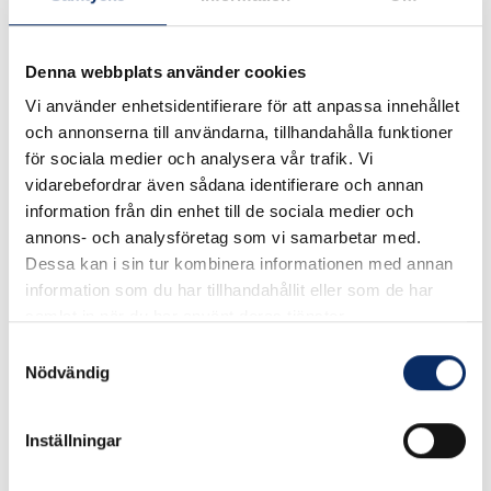
130kr
Antal
Denna webbplats använder cookies
remove
add
Lägg i varukorg
Vi använder enhetsidentifierare för att anpassa innehållet
och annonserna till användarna, tillhandahålla funktioner
för sociala medier och analysera vår trafik. Vi
expand_more
Produktinformation
vidarebefordrar även sådana identifierare och annan
information från din enhet till de sociala medier och
annons- och analysföretag som vi samarbetar med.
Dessa kan i sin tur kombinera informationen med annan
information som du har tillhandahållit eller som de har
Rekommenderade produkter
samlat in när du har använt deras tjänster.
Samtyckesval
Nödvändig
Inställningar