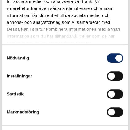
för sociala medier och analysera vår trafik. Vi
vidarebefordrar även sådana identifierare och annan
I lager
information från din enhet till de sociala medier och
Välj
Ytbehandling
annons- och analysföretag som vi samarbetar med.
Dessa kan i sin tur kombinera informationen med annan
Välj Ytbehandling
information som du har tillhandahållit eller som de har
samlat in när du har använt deras tjänster.
Samtyckesval
81kr
Nödvändig
Antal
remove
add
Lägg i varukorg
Inställningar
Statistik
expand_more
Produktinformation
Marknadsföring