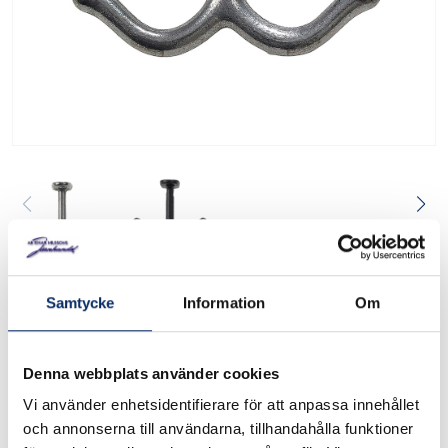
Krok 140
Samtycke
Information
Om
27177
Art. nr:
Denna webbplats använder cookies
Krok av aluminium. Finns i svart eller aluminiumutförande,
Vi använder enhetsidentifierare för att anpassa innehållet
.
Se måttskiss under produktinformation
och annonserna till användarna, tillhandahålla funktioner