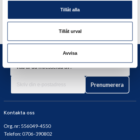
Tillåt alla
Liknande produkter
Tillåt urval
Andra har även tittat på
Avvisa
Prenumerera
Kontakta oss
Org. nr:
556049-4550
Telefon:
0706-390802