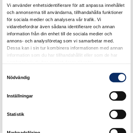
Vi använder enhetsidentifierare för att anpassa innehållet
och annonserna till användarna, tillhandahålla funktioner
I lager
för sociala medier och analysera vår trafik. Vi
Välj
Ytbehandling
vidarebefordrar även sådana identifierare och annan
information från din enhet till de sociala medier och
Välj Ytbehandling
annons- och analysföretag som vi samarbetar med.
Dessa kan i sin tur kombinera informationen med annan
information som du har tillhandahållit eller som de har
Välj
Storlek
samlat in när du har använt deras tjänster.
Samtyckesval
Välj Storlek
Nödvändig
Inställningar
50kr
Antal
remove
add
Lägg i varukorg
Statistik
Marknadsföring