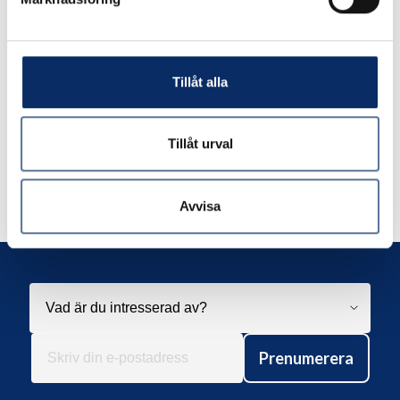
expand_more
Produktinformation
Tillåt alla
Tillåt urval
Liknande produkter
Avvisa
Andra har även tittat på
Prenumerera