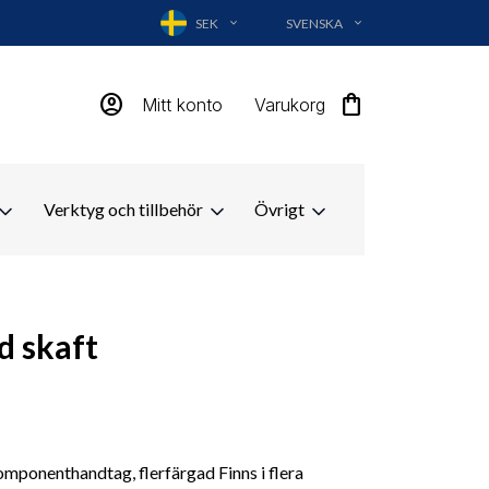
SEK
SVENSKA
EXPAND_MORE
EXPAND_MORE
account_circle
shopping_bag
Mitt konto
Varukorg
Verktyg och tillbehör
Övrigt
d skaft
ponenthandtag, flerfärgad Finns i flera