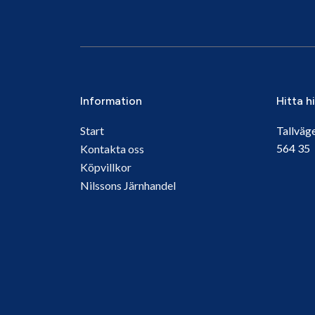
Information
Hitta h
Start
Tallväg
564 3
Kontakta oss
Köpvillkor
Nilssons Järnhandel