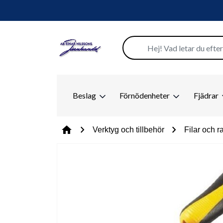
Beslag
Förnödenheter
Fjädrar
chevron_right
chevron_right
home
Verktyg och tillbehör
Filar och r