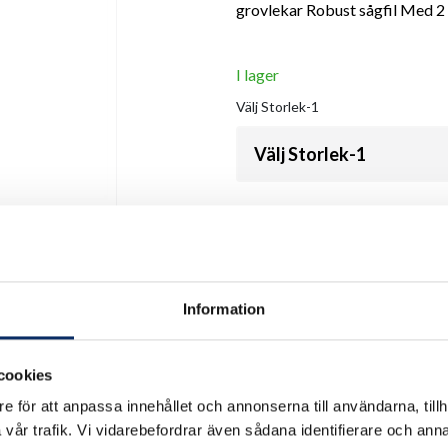
grovlekar Robust sågfil Med 
I lager
Välj
Storlek-1
Välj Storlek-1
Välj
Storlek
Välj Storlek
Information
Antal
cookies
remove
add
e för att anpassa innehållet och annonserna till användarna, tillh
vår trafik. Vi vidarebefordrar även sådana identifierare och anna