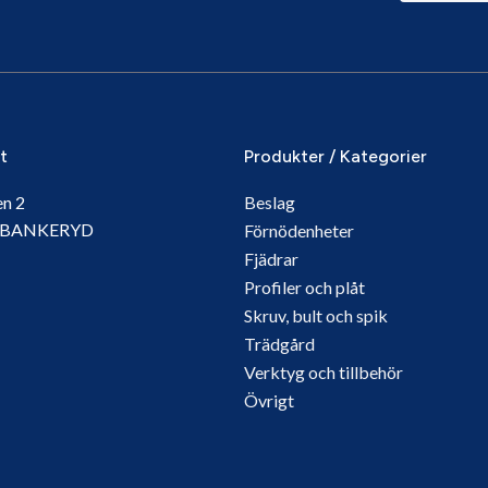
it
Produkter / Kategorier
en 2
Beslag
5 BANKERYD
Förnödenheter
Fjädrar
Profiler och plåt
Skruv, bult och spik
Trädgård
Verktyg och tillbehör
Övrigt