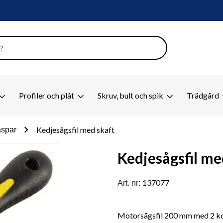
Profiler och plåt
Skruv, bult och spik
Trädgård
chevron_right
Kedjesågsfil med skaft
aspar
Kedjesågsfil me
137077
Art. nr:
Motorsågsfil 200 mm med 2 kom