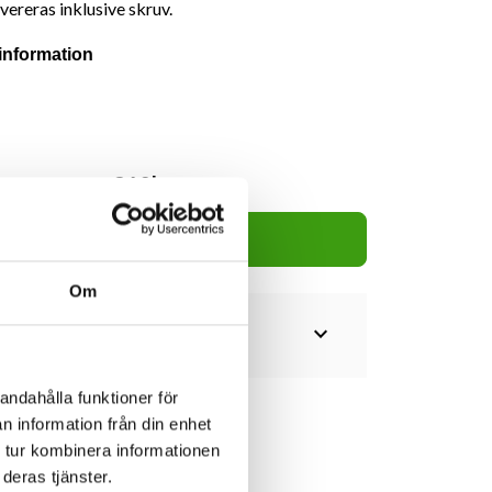
ereras inklusive skruv.
information
310kr
Lägg i varukorg
Om
expand_more
andahålla funktioner för
n information från din enhet
 tur kombinera informationen
deras tjänster.