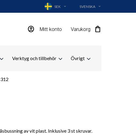
SEK
SVENSKA
EXPAND_MORE
EXPAND_MORE
account_circle
shopping_bag
Mitt konto
Varukorg
Verktyg och tillbehör
Övrigt
8312
bussning av vit plast. Inklusive 3 st skruvar.