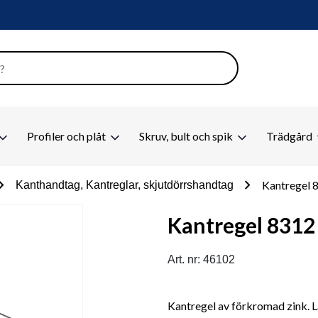
Profiler och plåt
Skruv, bult och spik
Trädgård
on_right
chevron_right
Kantregel 
Kanthandtag, Kantreglar, skjutdörrshandtag
Kantregel 8312
Art. nr: 46102
Kantregel av förkromad zink. Lås