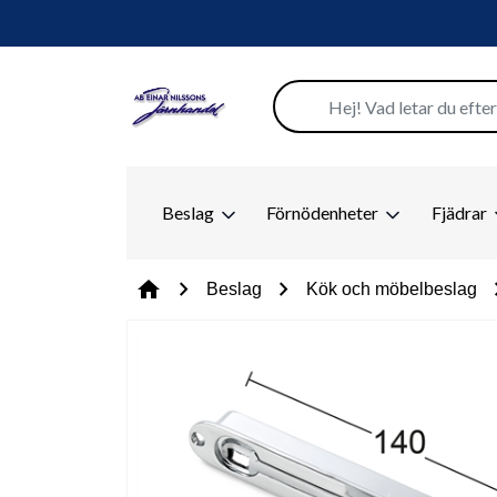
Beslag
Förnödenheter
Fjädrar
chevron_right
chevron_right
chevr
home
Beslag
Kök och möbelbeslag