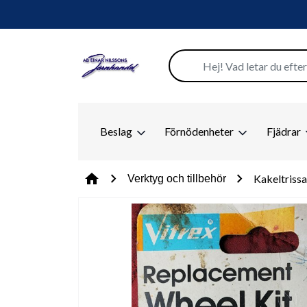
Beslag
Förnödenheter
Fjädrar
chevron_right
chevron_right
home
Kakeltrissa
Verktyg och tillbehör