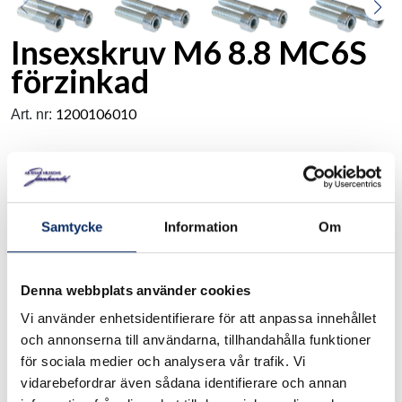
Insexskruv M6 8.8 MC6S
förzinkad
1200106010
Art. nr:
Insexskruv av stål MC6S. Kvalitet: 8.8 DIN 812/ISO 4762.
Ytbehandling: förzinkad. Grovlek M 6. Längd: 10-100 mm.
Samtycke
Information
Om
I lager
Välj
Förpackning
Denna webbplats använder cookies
Vi använder enhetsidentifierare för att anpassa innehållet
Välj Förpackning
och annonserna till användarna, tillhandahålla funktioner
för sociala medier och analysera vår trafik. Vi
Välj
Längd
vidarebefordrar även sådana identifierare och annan