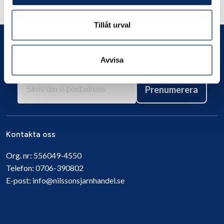
Andra har även tittat på
Tillåt urval
Avvisa
Prenumerera
Kontakta oss
Org. nr:
556049-4550
Telefon:
0706-390802
E-post:
info@nilssonsjarnhandel.se