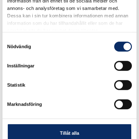
information från din enhet till de sociala medier och
Välj Längd
annons- och analysföretag som vi samarbetar med.
Dessa kan i sin tur kombinera informationen med annan
information som du har tillhandahållit eller som de har
samlat in när du har använt deras tjänster.
100kr
Antal
Samtyckesval
Nödvändig
remove
add
Lägg i varukorg
Inställningar
expand_more
Produktinformation
Statistik
Marknadsföring
Liknande produkter
Tillåt alla