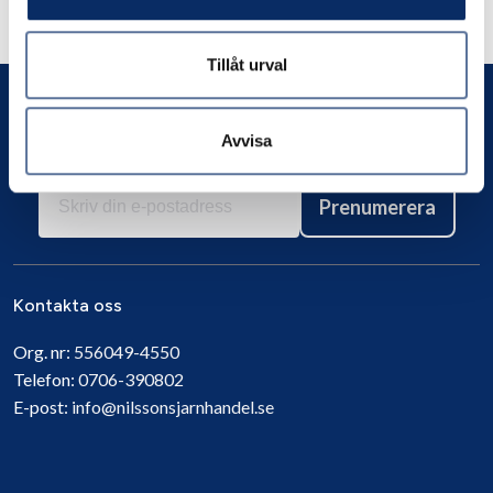
Andra har även tittat på
Tillåt urval
Avvisa
Prenumerera
Kontakta oss
Org. nr:
556049-4550
Telefon:
0706-390802
E-post:
info@nilssonsjarnhandel.se