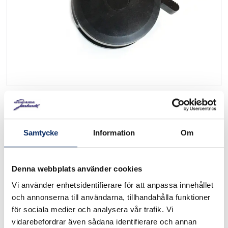
Samtycke
Information
Om
Hjul till Broil King
Denna webbplats använder cookies
10892
Art. nr:
Vi använder enhetsidentifierare för att anpassa innehållet
och annonserna till användarna, tillhandahålla funktioner
Hjul som passar till Broilking Regal Finns med eller utan
för sociala medier och analysera vår trafik. Vi
broms på hjulet
vidarebefordrar även sådana identifierare och annan