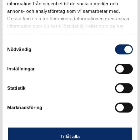
information från din enhet till de sociala medier och
annons- och analysföretag som vi samarbetar med.
I lager
Dessa kan i sin tur kombinera informationen med annan
Välj
Modell
information som du har tillhandahållit eller som de har
samlat in när du har använt deras tjänster.
Välj Modell
Samtyckesval
Nödvändig
145kr
Inställningar
Antal
remove
add
Lägg i varukorg
Statistik
Marknadsföring
Liknande produkter
Tillåt alla