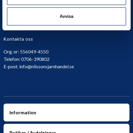
Prenumerera
Avvisa
Kontakta oss
Org. nr:
556049-4550
Telefon:
0706-390802
E-post:
info@nilssonsjarnhandel.se
Information
Butiker / Avdelningar