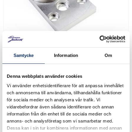
Proxxon hållare för
Samtycke
Information
Om
radiesvarvstål
Art. nr: 24062
Denna webbplats använder cookies
Vi använder enhetsidentifierare för att anpassa innehållet
och annonserna till användarna, tillhandahålla funktioner
Monteras på tvärsliden istället för vridverktygshållaren. För
för sociala medier och analysera vår trafik. Vi
att producera konvexa och konkava former, för att vrida
vidarebefordrar även sådana identifierare och annan
radier eller 3/4 sfärer upp till max. 32 mm radie. Passar till
information från din enhet till de sociala medier och
Proxxon FD 150/E, Proxxon PD 250/E, Proxxon PD 400
annons- och analysföretag som vi samarbetar med.
Dessa kan i sin tur kombinera informationen med annan