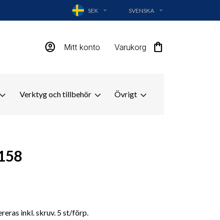
SEK
SVENSKA
EXPAND_MORE
EXPAND_MORE
account_circle
shopping_bag
Mitt konto
Varukorg
Verktyg och tillbehör
Övrigt
158
eras inkl. skruv. 5 st/förp.