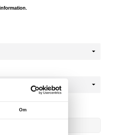
information.
69kr
Om
Lägg i varukorg