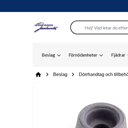
Beslag
Förnödenheter
Fjädrar
chevron_right
chevron_right
home
Beslag
Dörrhandtag och tillbeh