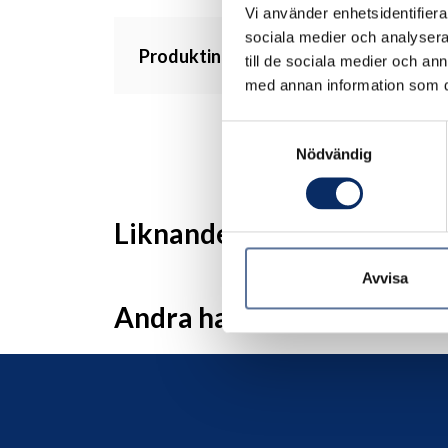
Vi använder enhetsidentifierar
sociala medier och analysera 
Produktinformation
till de sociala medier och a
med annan information som du 
Samtyckesval
Nödvändig
Liknande produkter
Avvisa
Andra har även tittat på