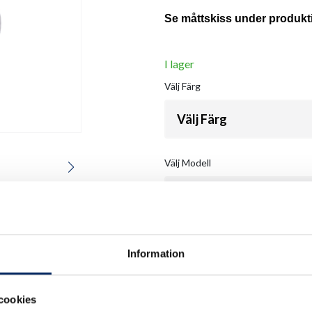
Se måttskiss under produkt
I lager
Välj
Färg
Välj Färg
Välj
Modell
158
Information
Antal
remove
add
cookies