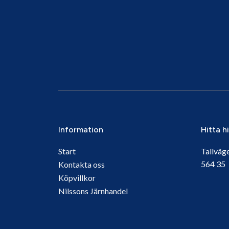
Information
Hitta h
Start
Tallväg
564 3
Kontakta oss
Köpvillkor
Nilssons Järnhandel