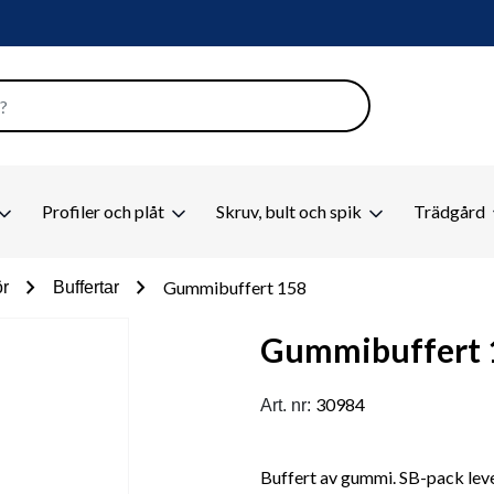
Profiler och plåt
Skruv, bult och spik
Trädgård
chevron_right
chevron_right
Gummibuffert 158
ör
Buffertar
Gummibuffert 
30984
Art. nr:
Buffert av gummi. SB-pack lever