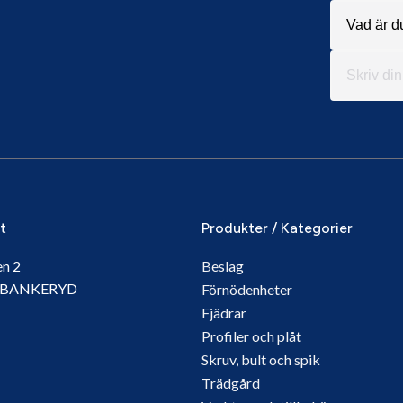
it
Produkter / Kategorier
en 2
Beslag
5 BANKERYD
Förnödenheter
Fjädrar
Profiler och plåt
Skruv, bult och spik
Trädgård