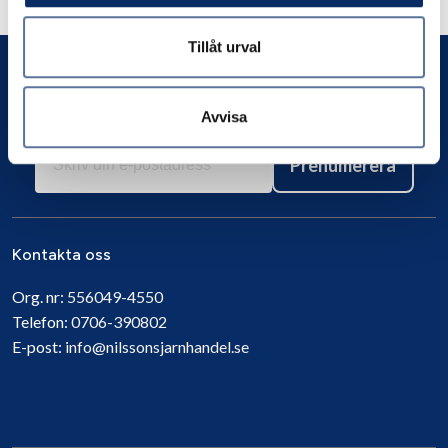
Andra har även tittat på
Tillåt urval
Avvisa
Prenumerera
Kontakta oss
Org. nr:
556049-4550
Telefon:
0706-390802
E-post:
info@nilssonsjarnhandel.se