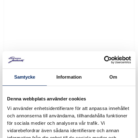
Samtycke
Information
Om
Denna webbplats använder cookies
Vi använder enhetsidentifierare för att anpassa innehållet
och annonserna till användarna, tillhandahålla funktioner
Grillspett 40 cm 4 st/förp.
för sociala medier och analysera vår trafik. Vi
vidarebefordrar även sådana identifierare och annan
Art. nr: 54920170
information från din enhet till de sociala medier och