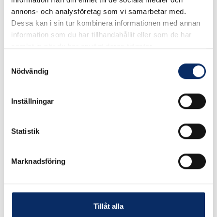
annons- och analysföretag som vi samarbetar med.
Robusta grillspett av stål. Spettets flata form håller maten på
Dessa kan i sin tur kombinera informationen med annan
plats vid vändning. Längd 40 cm. 4 st per förpackning.
information som du har tillhandahållit eller som de har
samlat in när du har använt deras tjänster.
Samtyckesval
I lager
Nödvändig
123kr
Antal
Inställningar
remove
add
Lägg i varukorg
Statistik
Marknadsföring
Liknande produkter
Tillåt alla