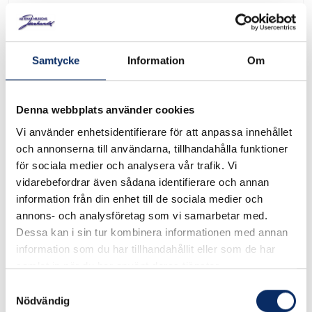
Grillplankor vinfat
Art. nr: 63270
Samtycke
Information
Om
Grillplanka tillverkad av begagnade ekvinfat (Merlot,
Denna webbplats använder cookies
Cabernet Sauvignon, Pinot Noir, Gamay). LxBxH:
Vi använder enhetsidentifierare för att anpassa innehållet
26,5x2,5x8,5cm.
och annonserna till användarna, tillhandahålla funktioner
för sociala medier och analysera vår trafik. Vi
I lager
vidarebefordrar även sådana identifierare och annan
information från din enhet till de sociala medier och
199kr
annons- och analysföretag som vi samarbetar med.
Antal
Dessa kan i sin tur kombinera informationen med annan
information som du har tillhandahållit eller som de har
remove
add
Lägg i varukorg
samlat in när du har använt deras tjänster.
Samtyckesval
Nödvändig