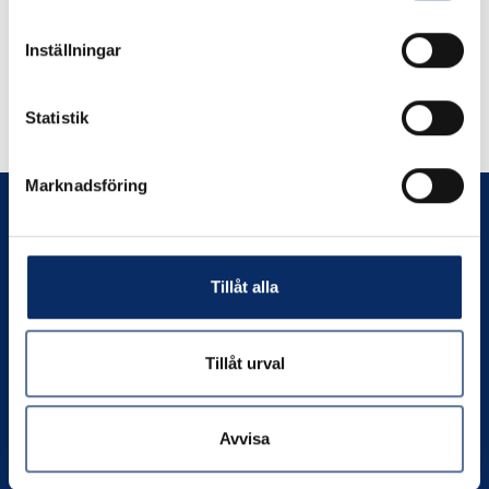
Inställningar
Liknande produkter
Statistik
Andra har även tittat på
Marknadsföring
Tillåt alla
Prenumerera
Tillåt urval
Kontakta oss
Avvisa
Org. nr:
556049-4550
Telefon:
0706-390802