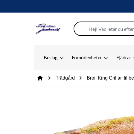
Beslag
Förnödenheter
Fjädrar
chevron_right
chevron_right
home
Trädgård
Broil King Grillar, till