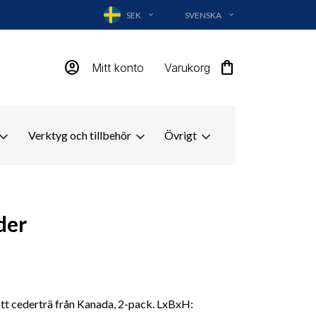
SEK
SVENSKA
EXPAND_MORE
EXPAND_MORE
account_circle
shopping_bag
Mitt konto
Varukorg
Verktyg och tillbehör
Övrigt
der
rött cederträ från Kanada, 2-pack. LxBxH: