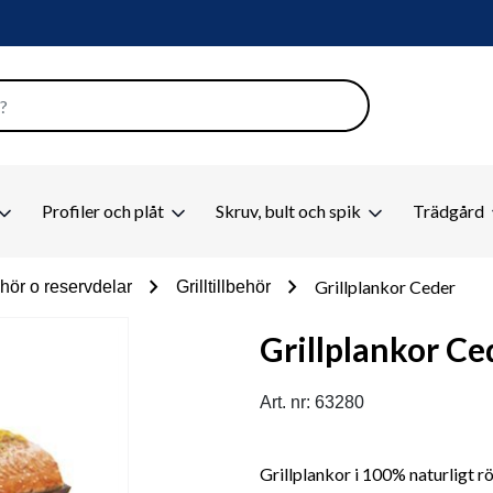
Profiler och plåt
Skruv, bult och spik
Trädgård
chevron_right
chevron_right
Grillplankor Ceder
behör o reservdelar
Grilltillbehör
Grillplankor Ce
Art. nr: 63280
Grillplankor i 100% naturligt 