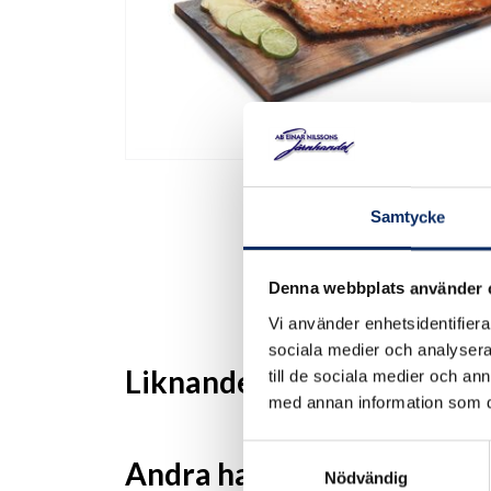
Samtycke
Denna webbplats använder 
Vi använder enhetsidentifierar
sociala medier och analysera 
Liknande produkter
till de sociala medier och a
med annan information som du 
Samtyckesval
Andra har även tittat på
Nödvändig