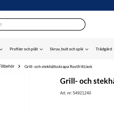
Profiler och plåt
Skruv, bult och spik
Trädgård
chevron_right
Grill- och stekhällsskrapa Rostfritt/ask
Tillbehör
Grill- och stekh
Art. nr: 54921240