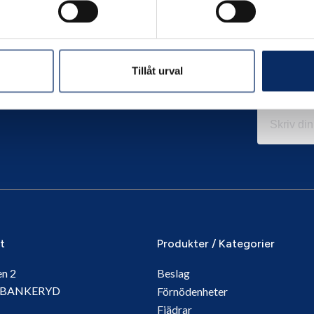
Tillåt urval
it
Produkter / Kategorier
en 2
Beslag
5 BANKERYD
Förnödenheter
Fjädrar