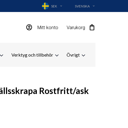
SEK
SVENSKA
EXPAND_MORE
EXPAND_MORE
account_circle
shopping_bag
Mitt konto
Varukorg
Verktyg och tillbehör
Övrigt
ällsskrapa Rostfritt/ask