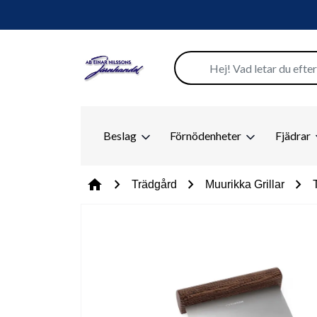
Beslag
Förnödenheter
Fjädrar
chevron_right
chevron_right
chevron_right
home
Trädgård
Muurikka Grillar