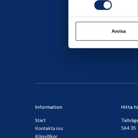
Avvisa
Information
Hitta h
Start
Tallväg
564 3
Kontakta oss
Köpvillkor