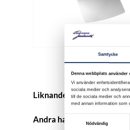
Samtycke
Denna webbplats använder 
Vi använder enhetsidentifierar
sociala medier och analysera 
Liknande produkter
till de sociala medier och a
med annan information som du 
Andra har även tittat på
Samtyckesval
Nödvändig