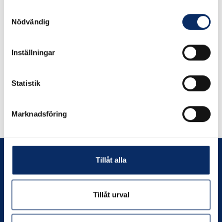
Samtyckesval
remove
add
Lägg i varukorg
Nödvändig
Inställningar
Statistik
Liknande produkter
Marknadsföring
Andra har även tittat på
Tillåt alla
Tillåt urval
Prenumerera