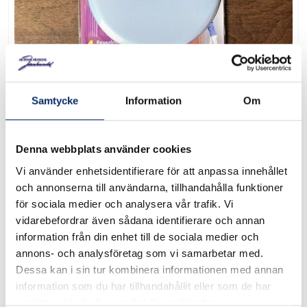
Samtycke
Information
Om
Glidskydd Magic Sliders
Denna webbplats använder cookies
Art. nr: 410003
Vi använder enhetsidentifierare för att anpassa innehållet
och annonserna till användarna, tillhandahålla funktioner
Glidskydd Magic Sliders Förpackning om 4 glidplattor
för sociala medier och analysera vår trafik. Vi
Diameter 100 mm
vidarebefordrar även sådana identifierare och annan
information från din enhet till de sociala medier och
annons- och analysföretag som vi samarbetar med.
I lager
Dessa kan i sin tur kombinera informationen med annan
information som du har tillhandahållit eller som de har
99kr
samlat in när du har använt deras tjänster.
Antal