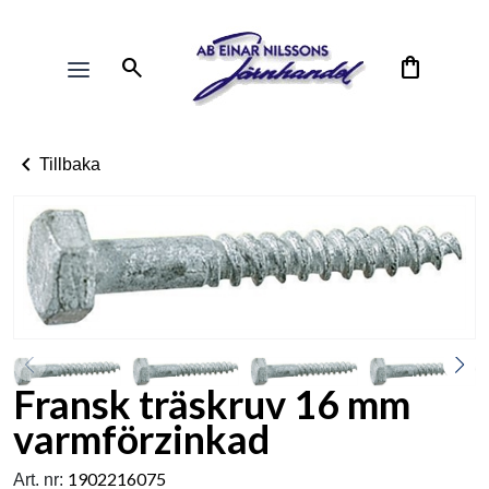
search
shopping_bag
chevron_left
Tillbaka
Fransk träskruv 16 mm
varmförzinkad
1902216075
Art. nr: