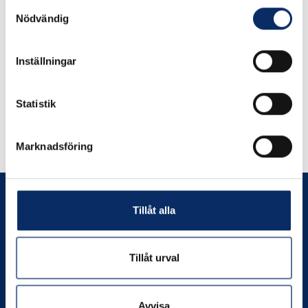
expand_more
Produktinformation
Samtyckesval
Nödvändig
Inställningar
Statistik
Liknande produkter
Marknadsföring
Andra har även tittat på
Tillåt alla
Tillåt urval
Prenumerera
Avvisa