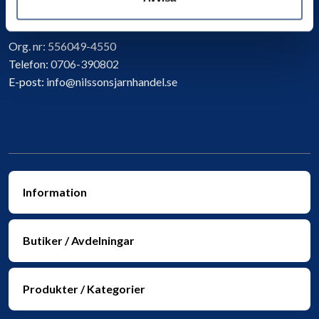
Kontakta oss
Org. nr:
556049-4550
Telefon:
0706-390802
E-post:
info@nilssonsjarnhandel.se
Information
Butiker / Avdelningar
Produkter / Kategorier