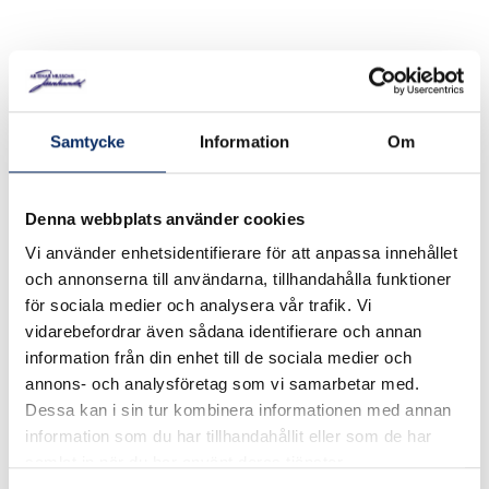
Fransk skruv av stål. Kvalitet: 4.6 DIN 571 Ytbehandling:
varmgalv. Grovlek 16 mm. Längd 75-200 mm. Pris/st
Samtycke
Information
Om
I lager
Välj
Storlek-1
Denna webbplats använder cookies
Välj Storlek-1
Vi använder enhetsidentifierare för att anpassa innehållet
och annonserna till användarna, tillhandahålla funktioner
för sociala medier och analysera vår trafik. Vi
vidarebefordrar även sådana identifierare och annan
59kr
Antal
information från din enhet till de sociala medier och
annons- och analysföretag som vi samarbetar med.
remove
add
Lägg i varukorg
Dessa kan i sin tur kombinera informationen med annan
information som du har tillhandahållit eller som de har
samlat in när du har använt deras tjänster.