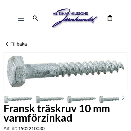
search
shopping_bag
chevron_left
Tillbaka
Fransk träskruv 10 mm
varmförzinkad
1902210030
Art. nr: