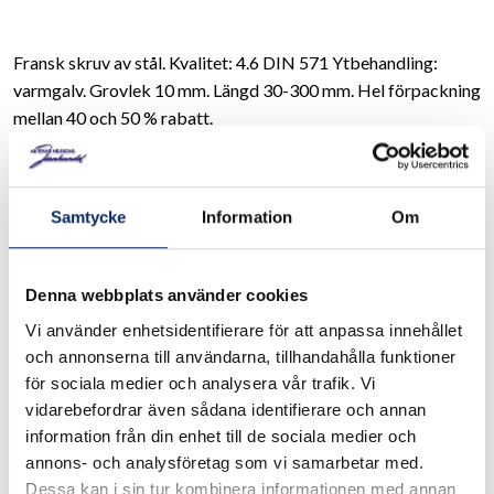
Fransk skruv av stål. Kvalitet: 4.6 DIN 571 Ytbehandling:
varmgalv. Grovlek 10 mm. Längd 30-300 mm. Hel förpackning
mellan 40 och 50 % rabatt.
I lager
Samtycke
Information
Om
Välj
Storlek-1
Välj Storlek-1
Denna webbplats använder cookies
Vi använder enhetsidentifierare för att anpassa innehållet
Välj
Förpackning
och annonserna till användarna, tillhandahålla funktioner
för sociala medier och analysera vår trafik. Vi
Välj Förpackning
vidarebefordrar även sådana identifierare och annan
information från din enhet till de sociala medier och
annons- och analysföretag som vi samarbetar med.
19kr
Dessa kan i sin tur kombinera informationen med annan