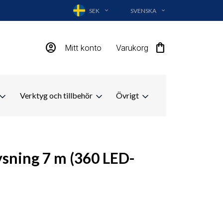
SEK
SVENSKA
EXPAND_MORE
EXPAND_MORE
account_circle
shopping_bag
Mitt konto
Varukorg
Verktyg och tillbehör
Övrigt
ysning 7 m (360 LED-