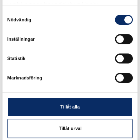
samlat in när du har använt deras tjänster.
Samtyckesval
expand_more
Produktinformation
Nödvändig
Inställningar
Rekommenderade produkter
Statistik
Marknadsföring
Tillåt alla
Tillåt urval