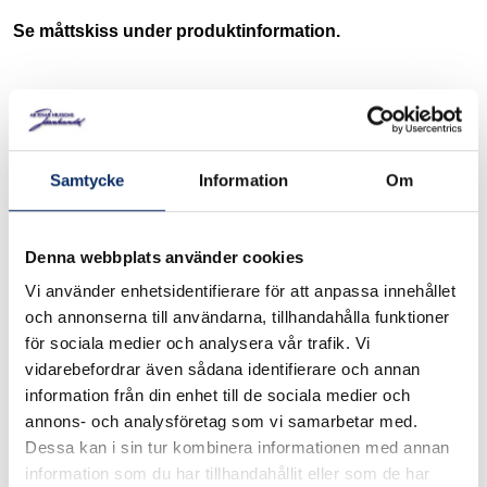
Se måttskiss under produktinformation.
I lager
Välj
Färg
Samtycke
Information
Om
Välj Färg
Välj
Modell
Denna webbplats använder cookies
Vi använder enhetsidentifierare för att anpassa innehållet
Välj Modell
och annonserna till användarna, tillhandahålla funktioner
för sociala medier och analysera vår trafik. Vi
vidarebefordrar även sådana identifierare och annan
information från din enhet till de sociala medier och
59kr
Antal
annons- och analysföretag som vi samarbetar med.
Dessa kan i sin tur kombinera informationen med annan
remove
add
Lägg i varukorg
information som du har tillhandahållit eller som de har